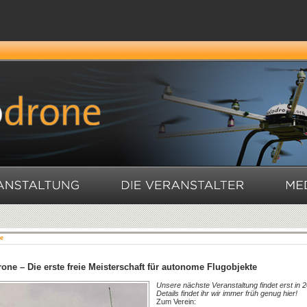
e
one – Die erste freie Meisterschaft für autonome Flugobjekte
Unsere nächste Veranstaltung findet erst in 2
Details findet ihr wir immer früh genug hier!
Zum Verein: