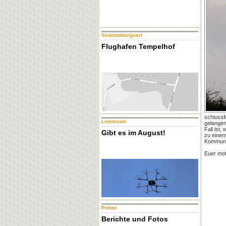
Veranstaltungsort
Flughafen Tempelhof
schlussf
Livestream
gelangen
Fall ist
Gibt es im August!
zu einem
Kommunik
Euer mo
Presse
Berichte und Fotos