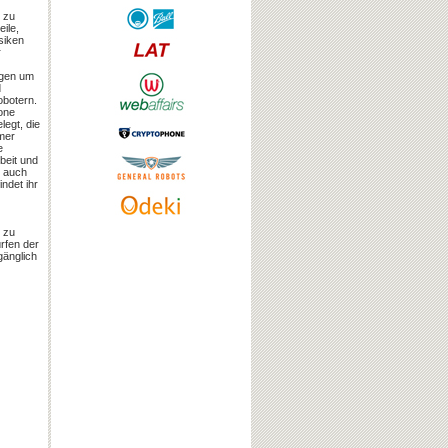
 zu
eile,
siken
r
ngen um
d
obotern.
one
legt, die
mer
e
rbeit und
l auch
ndet ihr
n zu
rfen der
gänglich