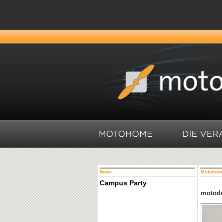
News
Motohom
Campus Party
motodr