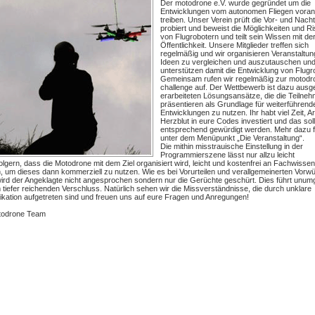
Der motodrone e.V. wurde gegründet um die
Entwicklungen vom autonomen Fliegen voran
treiben. Unser Verein prüft die Vor- und Nacht
probiert und beweist die Möglichkeiten und Ri
von Flugrobotern und teilt sein Wissen mit de
Öffentlichkeit. Unsere Mitglieder treffen sich
regelmäßig und wir organisieren Veranstaltu
Ideen zu vergleichen und auszutauschen un
unterstützen damit die Entwicklung von Flugr
Gemeinsam rufen wir regelmäßig zur motodr
challenge auf. Der Wettbewerb ist dazu ausge
erarbeiteten Lösungsansätze, die die Teilneh
präsentieren als Grundlage für weiterführend
Entwicklungen zu nutzen. Ihr habt viel Zeit, A
Herzblut in eure Codes investiert und das sol
entsprechend gewürdigt werden. Mehr dazu fi
unter dem Menüpunkt „Die Veranstaltung“.
Die mithin misstrauische Einstellung in der
Programmierszene lässt nur allzu leicht
olgern, dass die Motodrone mit dem Ziel organisiert wird, leicht und kostenfrei an Fachwisse
, um dieses dann kommerziell zu nutzen. Wie es bei Vorurteilen und verallgemeinerten Vorwü
, wird der Angeklagte nicht angesprochen sondern nur die Gerüchte geschürt. Dies führt unum
 tiefer reichenden Verschluss. Natürlich sehen wir die Missverständnisse, die durch unklare
ation aufgetreten sind und freuen uns auf eure Fragen und Anregungen!
todrone Team